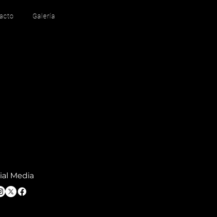
acto
Galería
ial Media