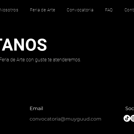
Nosotros
Feria de Arte
Convocatoria
FAQ
Cont
TANOS
 Feria de Arte con guste te atenderemos.
Email
Soc
convocatoria@muyguud.com